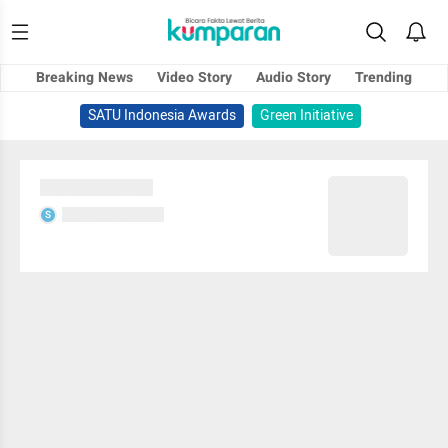
Breaking News
Video Story
Audio Story
Trending
SATU Indonesia Awards
Green Initiative
Sedang memuat...
Sedang memuat...
S