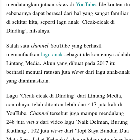
mendatangkan jutaan 
views
 di 
YouTube
. Ide konten itu 
sebenarnya dapat berasal dari hal yang sangat familiar 
di sekitar kita, seperti lagu anak ‘Cicak-cicak di 
Dinding’, misalnya.
Salah satu 
channel
 YouTube yang berhasil 
memanfaatkan 
lagu anak
 sebagai ide kontennya adalah 
Lintang Media. Akun yang dibuat pada 2017 itu 
berhasil menuai ratusan juta 
views
 dari lagu anak-anak 
yang dianimasikan.
Lagu ‘Cicak-cicak di Dinding’ dari Lintang Media, 
contohnya, telah ditonton lebih dari 417 juta kali di 
YouTube. 
Channel
 tersebut juga mampu mendulang 
248 juta 
views
 dari video lagu ‘Naik Delman, Burung 
Kutilang’, 102 juta 
views
 dari ‘Topi Saya Bundar, Dua 
Mata Saya, Lihat Kebunku’, dan puluhan juta 
views
 lain 