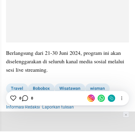
Berlangsung dari 21-30 Juni 2024, program ini akan 
diselenggarakan di seluruh kanal media sosial melalui 
sesi live streaming.
Travel
Bobobox
Wisatawan
wisman
Serba-serbi Travel
Penginapan
Destinasi Wisata
0
0
Informasi Redaksi
·
Laporkan tulisan
Tim Editor
Editor Section