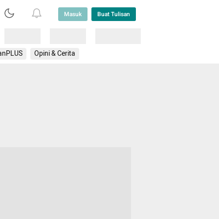
Masuk
Buat Tulisan
Loading
Loading
Lainnya
anPLUS
Opini & Cerita