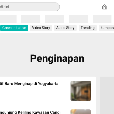
Loading
Loading
Loading
Loading
Loading
Green Initiative
Video Story
Audio Story
Trending
kumpar
Penginapan
atif Baru Menginap di Yogyakarta
ngunjung Keliling Kawasan Candi