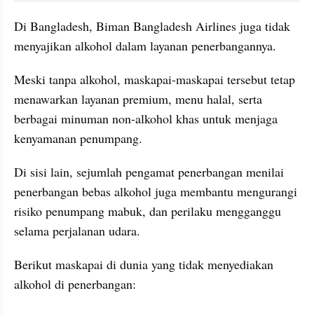
Di Bangladesh, Biman Bangladesh Airlines juga tidak 
menyajikan alkohol dalam layanan penerbangannya.
Meski tanpa alkohol, maskapai-maskapai tersebut tetap 
menawarkan layanan premium, menu halal, serta 
berbagai minuman non-alkohol khas untuk menjaga 
kenyamanan penumpang. 
Di sisi lain, sejumlah pengamat penerbangan menilai 
penerbangan bebas alkohol juga membantu mengurangi 
risiko penumpang mabuk, dan perilaku mengganggu 
selama perjalanan udara.
Berikut maskapai di dunia yang tidak menyediakan 
alkohol di penerbangan: