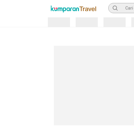
Pencarian
Loading
Loading
Loading