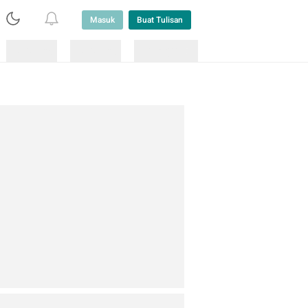
Masuk
Buat Tulisan
Loading
Loading
Lainnya