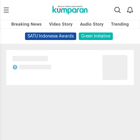
Breaking News
Video Story
Audio Story
Trending
SATU Indonesia Awards
Green Initiative
Sedang memuat...
Sedang memuat...
S