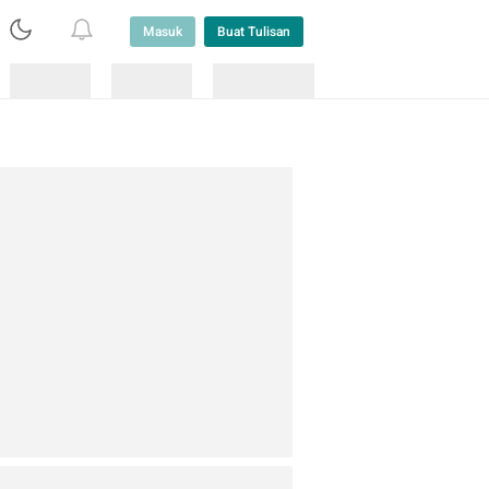
Masuk
Buat Tulisan
Loading
Loading
Lainnya