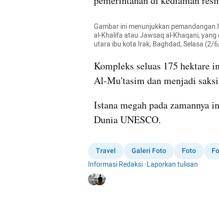
pemerintahan di kediaman resm
Gambar ini menunjukkan pemandangan Ista
al-Khalifa atau Jawsaq al-Khaqani, yang 
utara ibu kota Irak, Baghdad, Selasa (2
Kompleks seluas 175 hektare in
Al-Mu'tasim dan menjadi saksi
Istana megah pada zamannya ini
Dunia UNESCO.
Travel
Galeri Foto
Foto
Fo
Informasi Redaksi
·
Laporkan tulisan