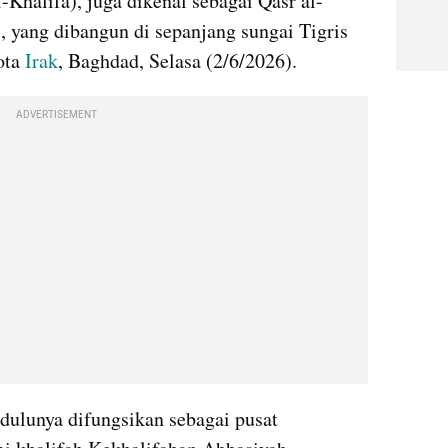
l-Khalifa), juga dikenal sebagai Qasr al-
, yang dibangun di sepanjang sungai Tigris 
ota 
Irak
, Baghdad, Selasa (2/6/2026).
ADVERTISEMENT
dulunya difungsikan sebagai pusat 