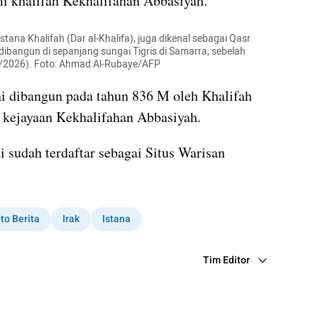
i khalifah Kekhalifahan Abbasiyah.
na Khalifah (Dar al-Khalifa), juga dikenal sebagai Qasr 
dibangun di sepanjang sungai Tigris di Samarra, sebelah 
/6/2026). Foto: Ahmad Al-Rubaye/AFP
i dibangun pada tahun 836 M oleh Khalifah 
 kejayaan Kekhalifahan Abbasiyah.
 sudah terdaftar sebagai Situs Warisan 
to Berita
Irak
Istana
Tim Editor
Editor Section