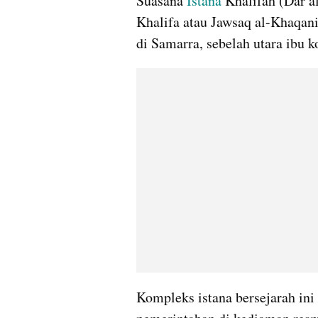
Suasana 
Istana
 Khalifah (Dar a
Khalifa atau Jawsaq al-Khaqani
di Samarra, sebelah utara ibu k
Kompleks istana bersejarah ini 