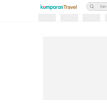
Pencarian
Loading
Loading
Loading