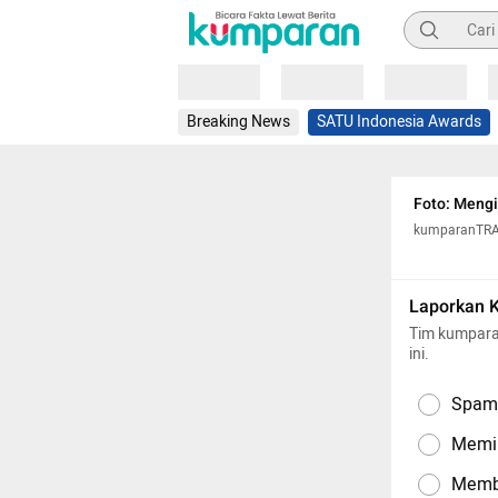
Pencarian
Loading
Loading
Loading
Breaking News
SATU Indonesia Awards
Foto: Mengin
kumparanTR
Laporkan 
Tim kumpara
ini.
Spam,
Memil
Memba