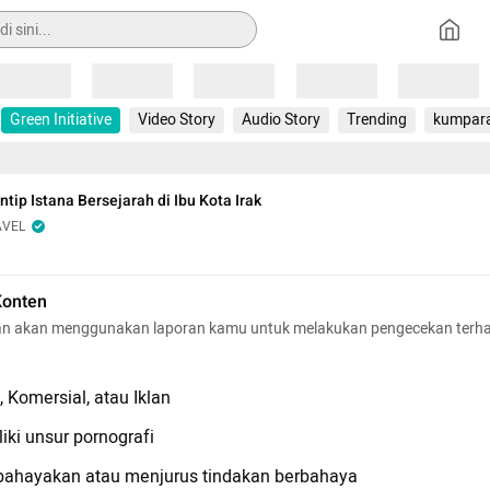
Loading
Loading
Loading
Loading
Loading
Green Initiative
Video Story
Audio Story
Trending
kumpar
tip Istana Bersejarah di Ibu Kota Irak
AVEL
Konten
n akan menggunakan laporan kamu untuk melakukan pengecekan terh
 Komersial, atau Iklan
iki unsur pornografi
hayakan atau menjurus tindakan berbahaya