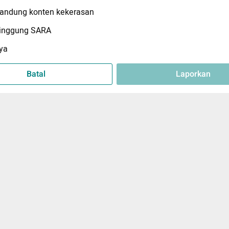
ndung konten kekerasan
inggung SARA
ya
Batal
Laporkan