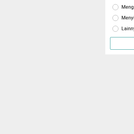
Menga
Meny
Lainn