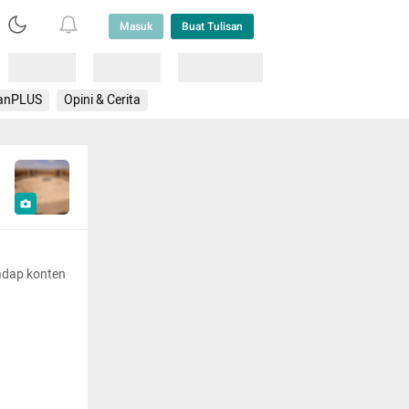
Masuk
Buat Tulisan
Loading
Loading
Lainnya
anPLUS
Opini & Cerita
adap konten