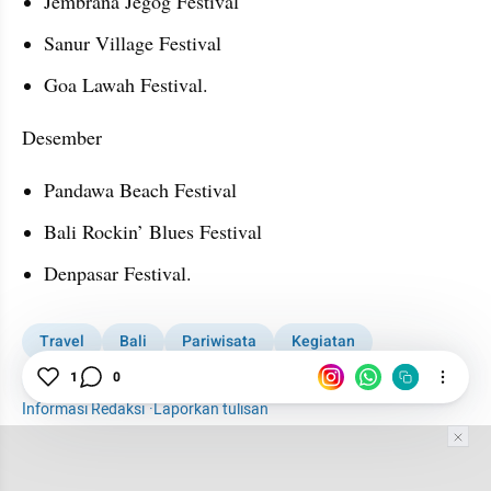
Jembrana Jegog Festival
Sanur Village Festival
Goa Lawah Festival.
Desember
Pandawa Beach Festival
Bali Rockin’ Blues Festival
Denpasar Festival.
Travel
Bali
Pariwisata
Kegiatan
Serba-serbi Travel
Liburan
1
0
Informasi Redaksi
·
Laporkan tulisan
Tim Editor
Editor Section