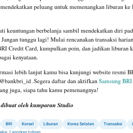
 mendekatkan peluang untuk memenangkan liburan ke 
ati keuntungan berbelanja sambil mendekatkan diri pada
Jangan tunggu lagi! Mulai rencanakan transaksi harian
I Credit Card, kumpulkan poin, dan jadikan liburan k
bagai kenyataan.
rmasi lebih lanjut kamu bisa kunjungi website resmi BR
@bankbri_id .Segera daftar dan aktifkan 
Samsung BRI C
rang juga, siapa tahu kamu pemenangnya!
i dibuat oleh kumparan Studio
BRI
Korsel
Liburan
Korea Selatan
Transaksi
aksi
·
Laporkan tulisan