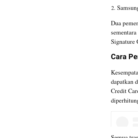
Samsung
Dua pemena
sementara 
Signature 
Cara Pe
Kesempata
dapatkan 
Credit Car
diperhitun
Semua tran