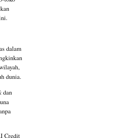
kan 
ni.
as dalam 
ngkinkan 
ilayah, 
uh dunia.
k
 dan 
una 
anpa 
 Credit 