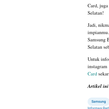
Card, juga
Selatan!
Jadi, nikm
impianmu. 
Samsung BR
Selatan se
Untuk info
instagram 
Card
 seka
Artikel in
Samsung
Informasi Red