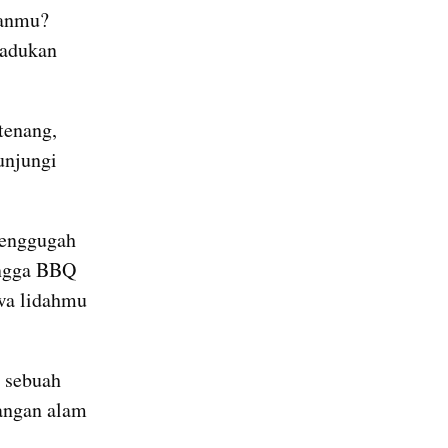
anmu? 
adukan 
enang, 
njungi 
enggugah 
ingga BBQ 
wa lidahmu 
 sebuah 
angan alam 