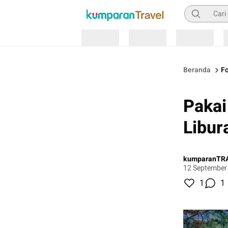
Pencarian
Loading
Loading
Loading
Beranda
Fo
Pakai
Libur
kumparanTR
12 September
1
1