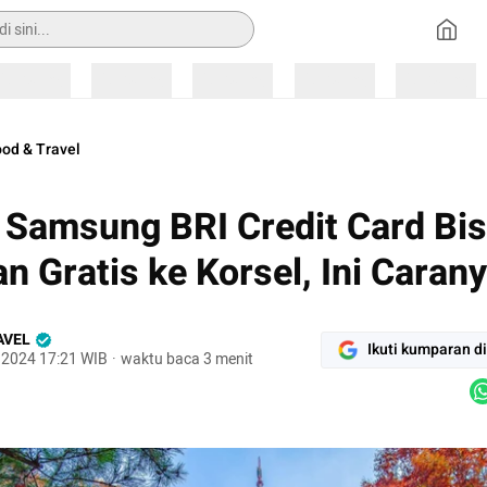
Loading
Loading
Loading
Loading
Loading
od & Travel
 Samsung BRI Credit Card Bi
an Gratis ke Korsel, Ini Carany
AVEL
Ikuti kumparan d
 2024 17:21 WIB
·
waktu baca 3 menit