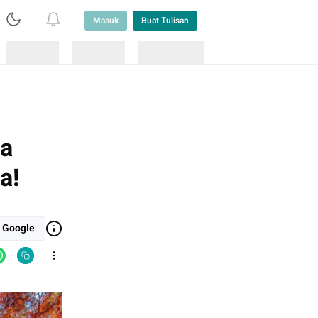
Masuk
Buat Tulisan
Loading
Loading
Lainnya
sa
a!
i Google