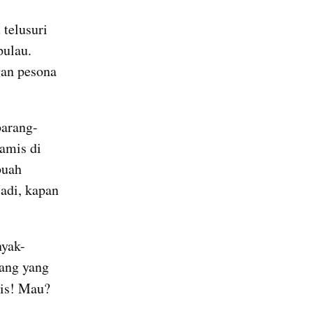
telusuri 
ulau. 
an pesona 
barang-
mis di 
uah 
di, kapan 
nyak-
ng yang 
tis! Mau? 