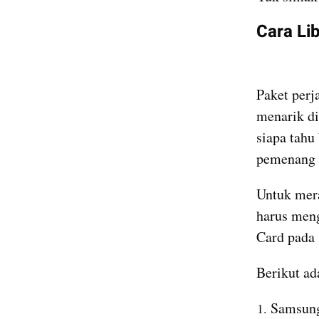
Cara Li
Paket perj
menarik di
siapa tahu
pemenang a
Untuk mer
harus men
Card pada 
Berikut ad
Samsung