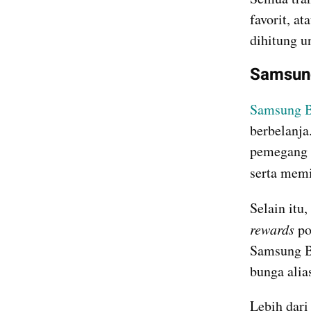
favorit, a
dihitung u
Samsung
Samsung
berbelanja
pemegang k
serta memi
Selain itu
rewards
 p
Samsung BR
bunga alia
Lebih dari