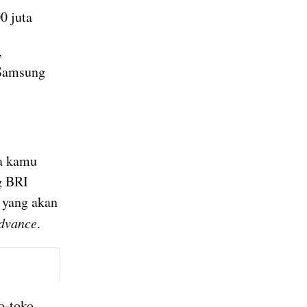
0 juta
 
Samsung 
a kamu 
 BRI 
 yang akan 
dvance
.
-toko 