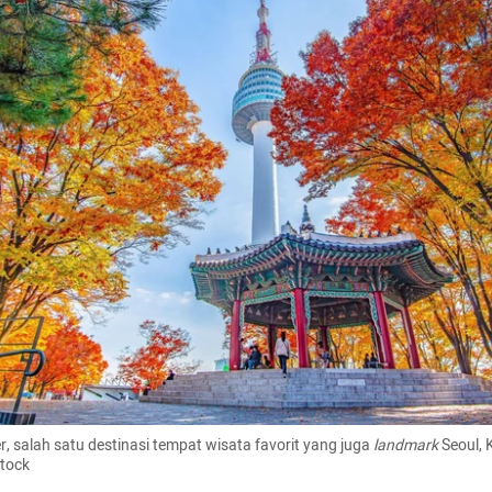
 salah satu destinasi tempat wisata favorit yang juga 
landmark
 Seoul, 
stock