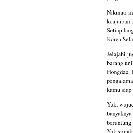
Nikmati in
keajaiban 
Setiap lan
Korea Sela
Jelajahi j
barang uni
Hongdae. K
pengalaman
kamu siap 
Yuk, wuju
banyaknya
beruntung
Yuk simak 