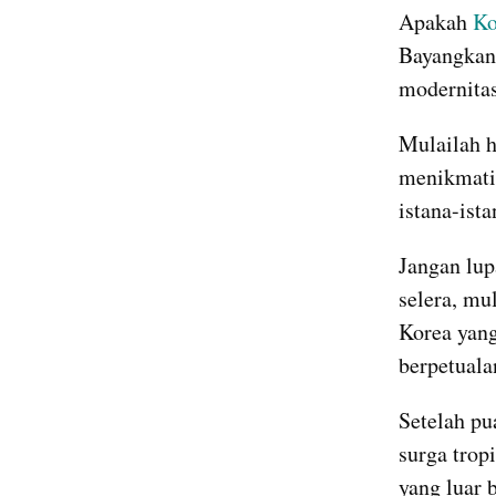
Apakah 
Ko
Bayangkan 
modernitas
Mulailah h
menikmati
istana-ist
Jangan lup
selera, mu
Korea yang
berpetuala
Setelah pu
surga trop
yang luar b