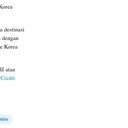
Korea 
 destinasi 
 dengan 
e Korea 
I atau 
redit 
idola