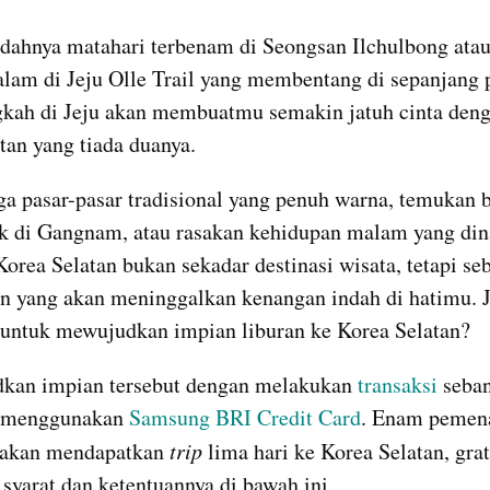
dahnya matahari terbenam di Seongsan Ilchulbong atau 
alam di Jeju Olle Trail yang membentang di sepanjang p
gkah di Jeju akan membuatmu semakin jatuh cinta deng
tan yang tiada duanya.
uga pasar-pasar tradisional yang penuh warna, temukan 
k di Gangnam, atau rasakan kehidupan malam yang dina
orea Selatan bukan sekadar destinasi wisata, tetapi seb
 yang akan meninggalkan kenangan indah di hatimu. Ja
untuk mewujudkan impian liburan ke Korea Selatan?
dkan impian tersebut dengan melakukan 
transaksi 
seba
 menggunakan 
Samsung BRI Credit Card
. Enam pemena
 akan mendapatkan 
trip
 lima hari ke Korea Selatan, gra
syarat dan ketentuannya di bawah ini.