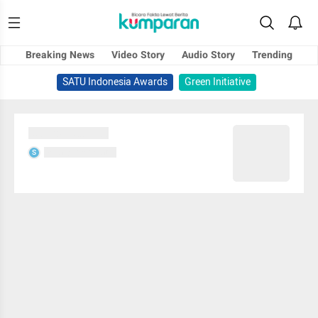
Breaking News
Video Story
Audio Story
Trending
SATU Indonesia Awards
Green Initiative
Sedang memuat...
Sedang memuat...
S