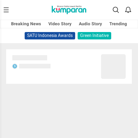
Breaking News
Video Story
Audio Story
Trending
SATU Indonesia Awards
Green Initiative
Sedang memuat...
Sedang memuat...
S