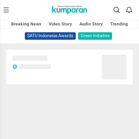
Breaking News
Video Story
Audio Story
Trending
SATU Indonesia Awards
Green Initiative
Sedang memuat...
Sedang memuat...
S