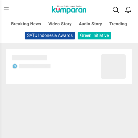
Breaking News
Video Story
Audio Story
Trending
SATU Indonesia Awards
Green Initiative
Sedang memuat...
Sedang memuat...
S