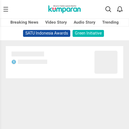
Breaking News
Video Story
Audio Story
Trending
SATU Indonesia Awards
Green Initiative
Sedang memuat...
Sedang memuat...
S