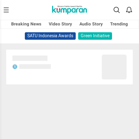
Breaking News
Video Story
Audio Story
Trending
SATU Indonesia Awards
Green Initiative
Sedang memuat...
Sedang memuat...
S