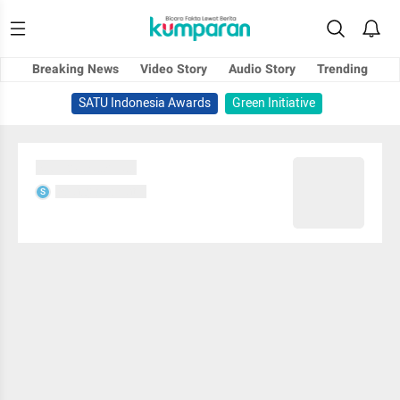
Breaking News
Video Story
Audio Story
Trending
SATU Indonesia Awards
Green Initiative
Sedang memuat...
Sedang memuat...
S