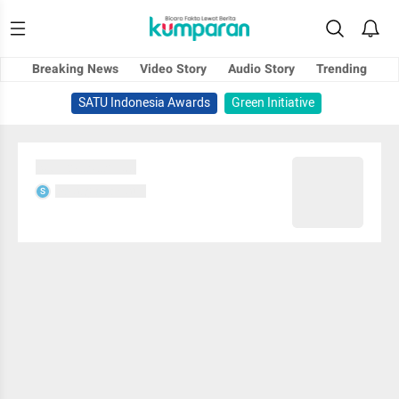
Breaking News
Video Story
Audio Story
Trending
SATU Indonesia Awards
Green Initiative
Sedang memuat...
Sedang memuat...
S