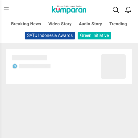
Breaking News
Video Story
Audio Story
Trending
SATU Indonesia Awards
Green Initiative
Sedang memuat...
Sedang memuat...
S