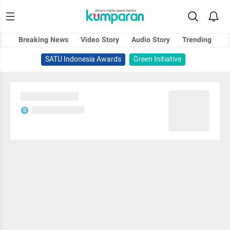
Breaking News
Video Story
Audio Story
Trending
SATU Indonesia Awards
Green Initiative
Sedang memuat...
Sedang memuat...
S