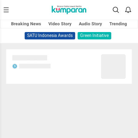
Breaking News
Video Story
Audio Story
Trending
SATU Indonesia Awards
Green Initiative
Sedang memuat...
Sedang memuat...
S