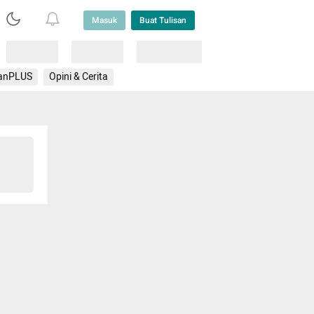
Masuk
Buat Tulisan
Loading
Loading
Lainnya
anPLUS
Opini & Cerita