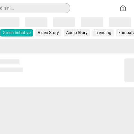
Loading
Loading
Loading
Loading
Loading
Green Initiative
Video Story
Audio Story
Trending
kumpar
 memuat...
ng memuat...