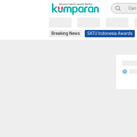
Pencarian
Loading
Loading
Loading
Breaking News
SATU Indonesia Awards
Sedang
Seda
S