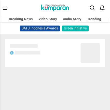
Breaking News
Video Story
Audio Story
Trending
SATU Indonesia Awards
Green Initiative
Sedang memuat...
Sedang memuat...
S