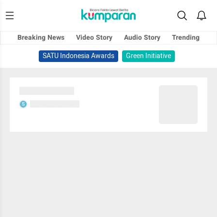
Breaking News
Video Story
Audio Story
Trending
SATU Indonesia Awards
Green Initiative
Sedang memuat...
Sedang memuat...
S