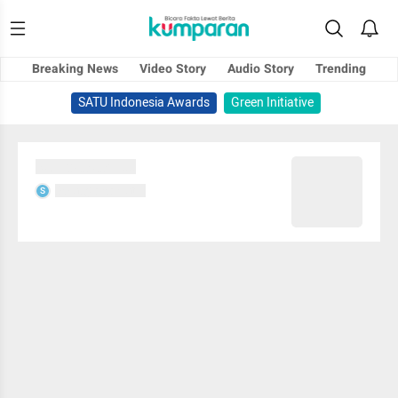
Breaking News
Video Story
Audio Story
Trending
SATU Indonesia Awards
Green Initiative
Sedang memuat...
Sedang memuat...
S