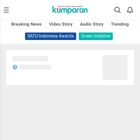
Breaking News
Video Story
Audio Story
Trending
SATU Indonesia Awards
Green Initiative
Sedang memuat...
Sedang memuat...
S