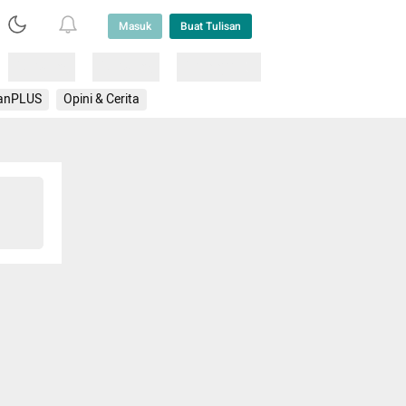
Masuk
Buat Tulisan
Loading
Loading
Lainnya
anPLUS
Opini & Cerita