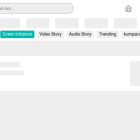
Loading
Loading
Loading
Loading
Loading
Green Initiative
Video Story
Audio Story
Trending
kumpar
 memuat...
ng memuat...