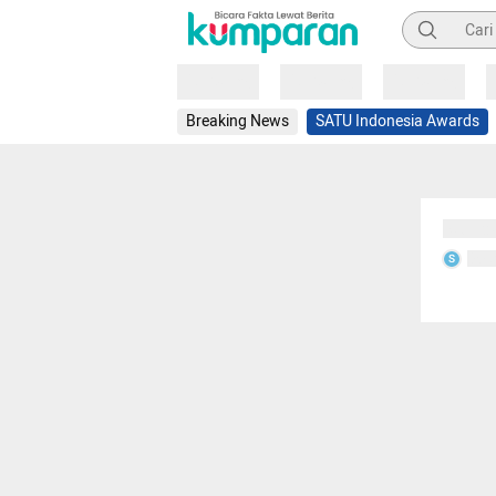
Pencarian
Loading
Loading
Loading
Breaking News
SATU Indonesia Awards
Sedang
Seda
S