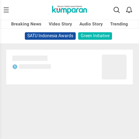
Breaking News
Video Story
Audio Story
Trending
SATU Indonesia Awards
Green Initiative
Sedang memuat...
Sedang memuat...
S