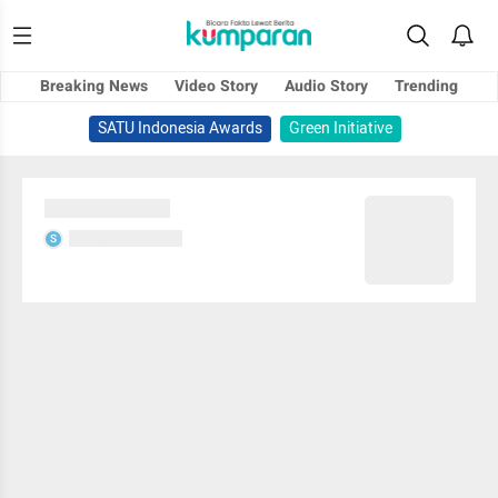
Breaking News
Video Story
Audio Story
Trending
SATU Indonesia Awards
Green Initiative
Sedang memuat...
Sedang memuat...
S