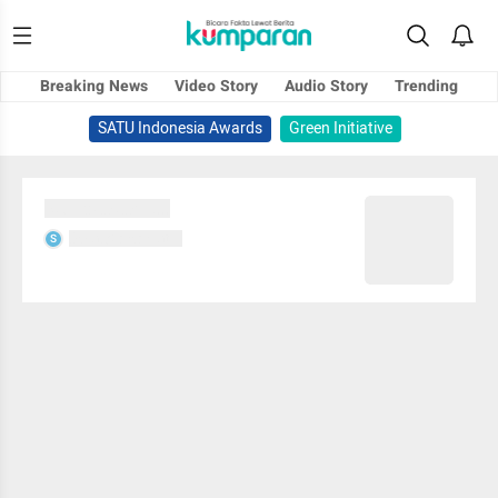
Breaking News
Video Story
Audio Story
Trending
SATU Indonesia Awards
Green Initiative
Sedang memuat...
Sedang memuat...
S