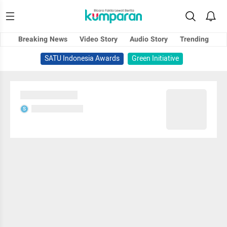
Breaking News
Video Story
Audio Story
Trending
SATU Indonesia Awards
Green Initiative
Sedang memuat...
Sedang memuat...
S