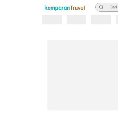
Pencarian
Loading
Loading
Loading