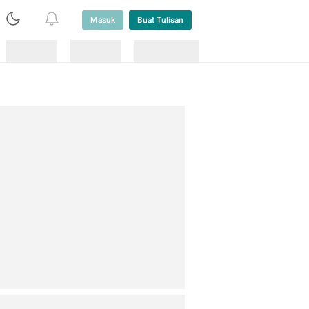
Masuk
Buat Tulisan
Loading
Loading
Lainnya