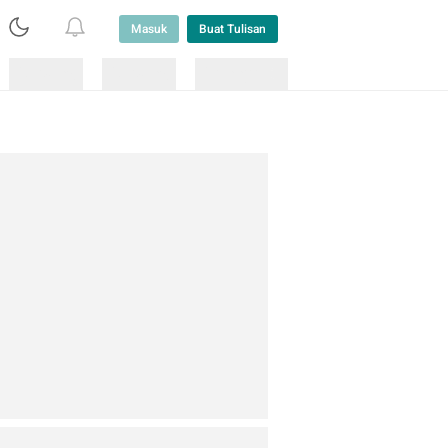
Masuk
Buat Tulisan
Loading
Loading
Lainnya