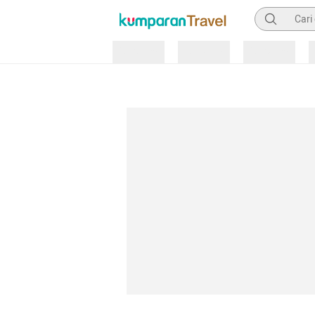
Pencarian
Loading
Loading
Loading