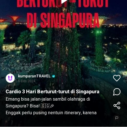
kumparanTRAVEL
6 Des 2024
Cardio 3 Hari Berturut-turut di Singapura
Emang bisa jalan-jalan sambil olahraga di
Singapura? Bisa! 🇸🇬🎉
Enggak perlu pusing nentuin itinerary, karena
sekarang ada HolidAI SG yang bakal ngasih
rekomendasi lokasi.