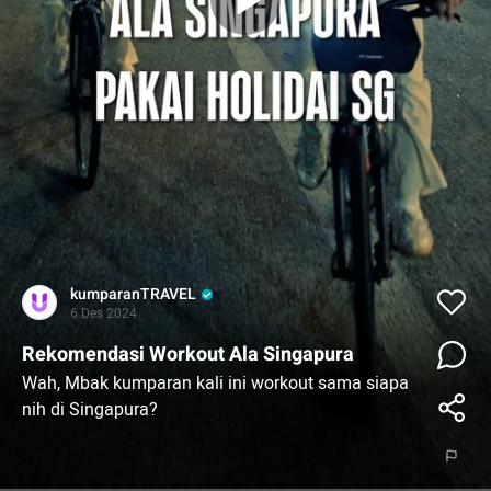
kumparanTRAVEL
6 Des 2024
Rekomendasi Workout Ala Singapura
Wah, Mbak kumparan kali ini workout sama siapa
nih di Singapura?
📍New Bahru @newbahru
📍Soilboy New Bahru @soilboy