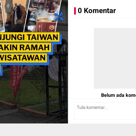
0 Komentar
Aset: kumparan/Adhie Ichsa
Belum ada kom
Tulis Komentar