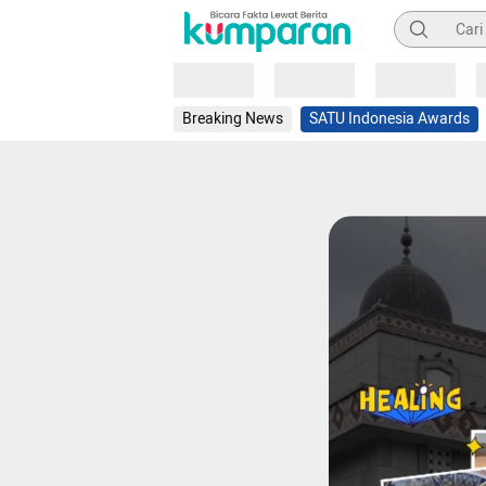
Pencarian
Loading
Loading
Loading
Breaking News
SATU Indonesia Awards