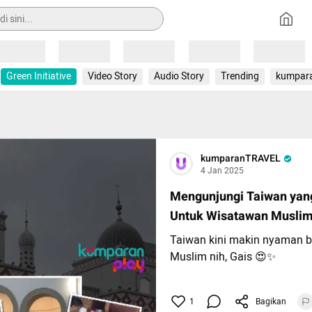
Loading
Loading
Loading
Loading
Loading
Green Initiative
Video Story
Audio Story
Trending
kumpar
kumparanTRAVEL
4 Jan 2025
Mengunjungi Taiwan ya
Untuk Wisatawan Musli
Taiwan kini makin nyaman b
Muslim nih, Gais 😍✨
Yuk, simak pengalaman kump
1
Bagikan
ke sana beberapa waktu lalu 