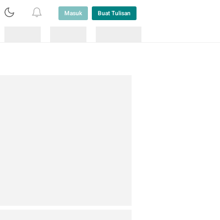
Masuk
Buat Tulisan
Loading
Loading
Lainnya