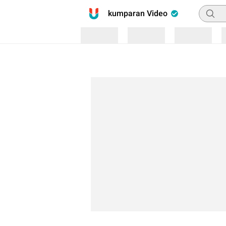
Pencar
kumparan Video
Loading
Loading
Loading