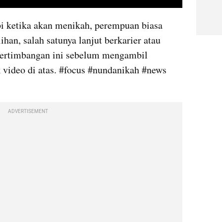
video youtube embed
pi ketika akan menikah, perempuan biasa 
han, salah satunya lanjut berkarier atau 
pertimbangan ini sebelum mengambil 
video di atas. #focus #nundanikah #news 
ADVERTISEMENT