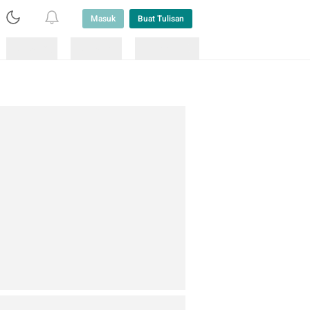
Masuk
Buat Tulisan
Loading
Loading
Lainnya