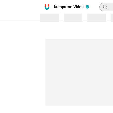
Pencar
kumparan Video
Loading
Loading
Loading