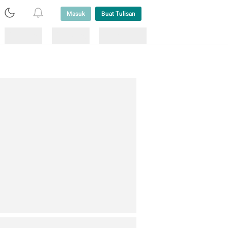
Masuk
Buat Tulisan
Loading
Loading
Lainnya