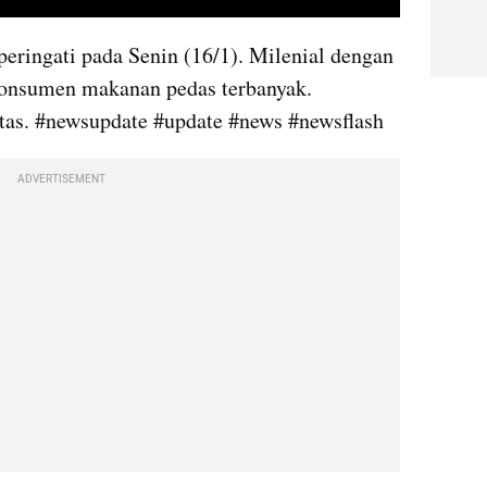
video youtube embed
eringati pada Senin (16/1). Milenial dengan 
onsumen makanan pedas terbanyak.  
atas. #newsupdate #update #news #newsflash
ADVERTISEMENT