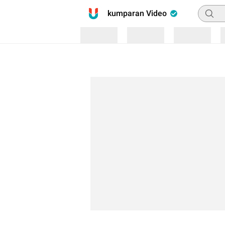
Pencar
kumparan Video
Loading
Loading
Loading