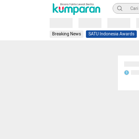
Pencarian
Loading
Loading
Loading
Breaking News
SATU Indonesia Awards
Sedang
Seda
S