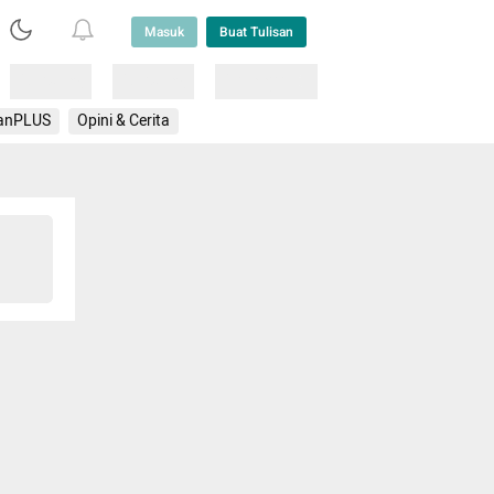
Masuk
Buat Tulisan
Loading
Loading
Lainnya
anPLUS
Opini & Cerita