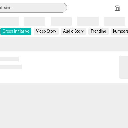
Loading
Loading
Loading
Loading
Loading
Green Initiative
Video Story
Audio Story
Trending
kumpar
 memuat...
ng memuat...