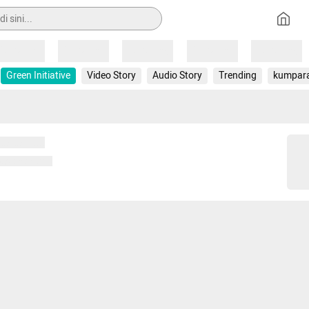
Loading
Loading
Loading
Loading
Loading
Green Initiative
Video Story
Audio Story
Trending
kumpar
 memuat...
ng memuat...