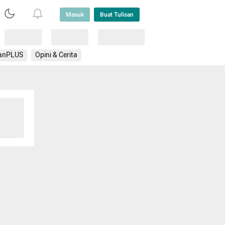
Masuk
Buat Tulisan
Loading
Loading
Lainnya
anPLUS
Opini & Cerita