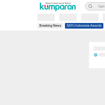
Pencarian
Loading
Loading
Loading
Breaking News
SATU Indonesia Awards
Sedang
Seda
S