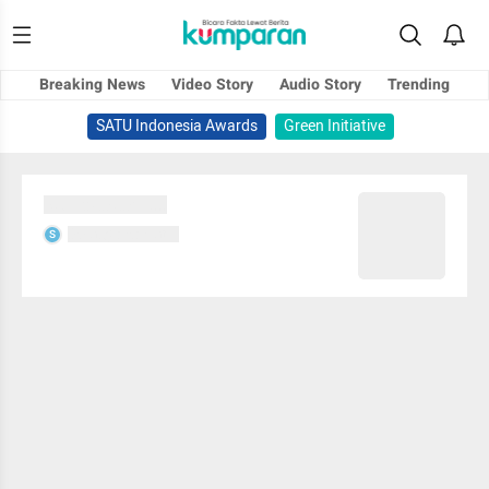
Breaking News
Video Story
Audio Story
Trending
SATU Indonesia Awards
Green Initiative
Sedang memuat...
Sedang memuat...
S