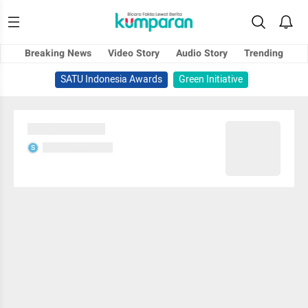
Breaking News
Video Story
Audio Story
Trending
SATU Indonesia Awards
Green Initiative
Sedang memuat...
Sedang memuat...
S