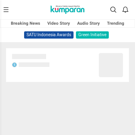
Breaking News
Video Story
Audio Story
Trending
SATU Indonesia Awards
Green Initiative
Sedang memuat...
Sedang memuat...
S