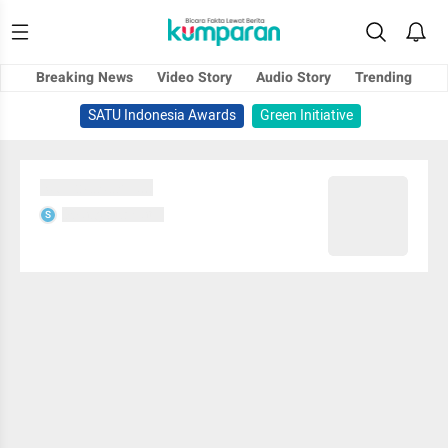
Breaking News
Video Story
Audio Story
Trending
SATU Indonesia Awards
Green Initiative
Sedang memuat...
Sedang memuat...
S