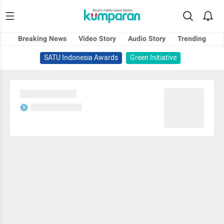
Breaking News
Video Story
Audio Story
Trending
SATU Indonesia Awards
Green Initiative
Sedang memuat...
Sedang memuat...
S