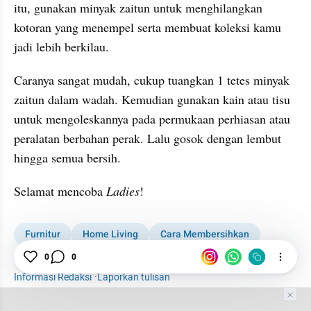
itu, gunakan minyak zaitun untuk menghilangkan 
kotoran yang menempel serta membuat koleksi kamu 
jadi lebih berkilau.
Caranya sangat mudah, cukup tuangkan 1 tetes minyak 
zaitun dalam wadah. Kemudian gunakan kain atau tisu 
untuk mengoleskannya pada permukaan perhiasan atau 
peralatan berbahan perak. Lalu gosok dengan lembut 
hingga semua bersih.
Selamat mencoba 
Ladies
!
Furnitur
Home Living
Cara Membersihkan
Woman
Manfaat
Minyak Zaitun
0
0
Informasi Redaksi
·
Laporkan tulisan
Tim Editor
Editor Section