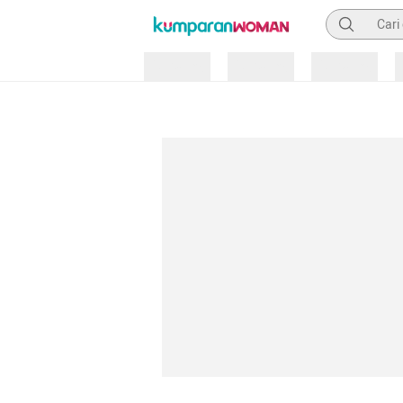
Pencarian
Loading
Loading
Loading