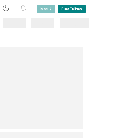
Masuk
Buat Tulisan
Loading
Loading
Lainnya