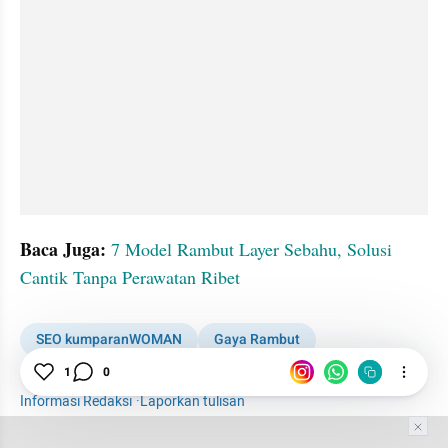
Baca Juga: 
7 Model Rambut Layer Sebahu, Solusi 
Cantik Tanpa Perawatan Ribet
SEO kumparanWOMAN
Gaya Rambut
1
0
Korea Selatan
Model Rambut
Informasi Redaksi
·
Laporkan tulisan
Tim Editor
Editor Section